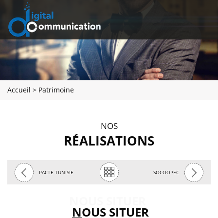
Accueil
>
Patrimoine
NOS
RÉALISATIONS
»
«
retour
PACTE TUNISIE
SOCOOPEC
NOUS SITUER
N
OUS SITUER