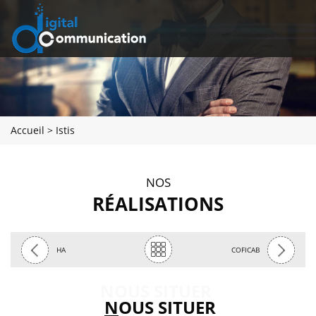
Accueil
>
Istis
NOS
RÉALISATIONS
»
«
retour
HA
COFICAB
NOUS SITUER
N
OUS SITUER